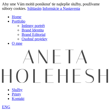
Aby sme Vám mohli ponúknuť tie najlepšie služby, používame
súbory cookies.
Súhlasím
Informácie a Nastavenia
Home
Portfolio
Intímny portrét
Brand Identita
Brand Editorial
Osobné projekty
O mne
Služby
Printy
Kontakt
ENG