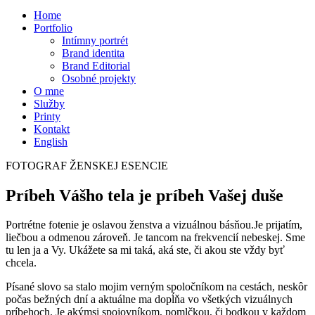
Home
Portfolio
Intímny portrét
Brand identita
Brand Editorial
Osobné projekty
O mne
Služby
Printy
Kontakt
English
FOTOGRAF ŽENSKEJ ESENCIE
Príbeh Vášho tela je príbeh Vašej duše
Portrétne fotenie je oslavou ženstva a vizuálnou básňou.Je prijatím,
liečbou a odmenou zároveň. Je tancom na frekvencií nebeskej. Sme
tu len ja a Vy. Ukážete sa mi taká, aká ste, či akou ste vždy byť
chcela.
Písané slovo sa stalo mojim verným spoločníkom na cestách, neskôr
počas bežných dní a aktuálne ma dopĺňa vo všetkých vizuálnych
príbehoch. Je akýmsi spojovníkom, pomlčkou, či bodkou v každom