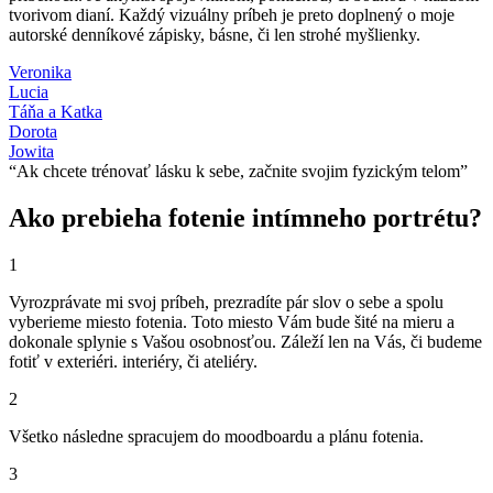
tvorivom dianí. Každý vizuálny príbeh je preto doplnený o moje
autorské denníkové zápisky, básne, či len strohé myšlienky.
Veronika
Lucia
Táňa a Katka
Dorota
Jowita
“Ak chcete trénovať lásku k sebe, začnite svojim fyzickým telom”
Ako prebieha fotenie intímneho portrétu?
1
Vyrozprávate mi svoj príbeh, prezradíte pár slov o sebe a spolu
vyberieme miesto fotenia. Toto miesto Vám bude šité na mieru a
dokonale splynie s Vašou osobnosťou. Záleží len na Vás, či budeme
fotiť v exteriéri. interiéry, či ateliéry.
2
Všetko následne spracujem do moodboardu a plánu fotenia.
3